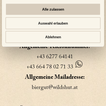
Alle zulassen
Adresse:
Auswahl erlauben
STIEGL-GUT WILDSHUT
WILDSHUT 8, 5120 ST.
PANTALEON
Ablehnen
Allgemeine Telefonnummer:
+43 6277 64141
+43 664 78 02 71 33
Allgemeine Mailadresse:
biergut@wildshut.at