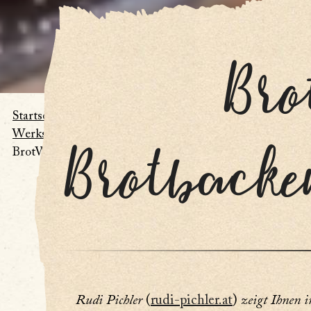
Bro
Startseite
/
Werkstätten
/
Brotbacke
BrotWerkstatt
Rudi Pichler
(
rudi-pichler.at
)
zeigt Ihnen 