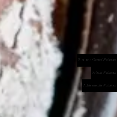
Bier- und GenussWerkstatt
KräuterWerkstatt
AchtsamkeitsWerkstatt