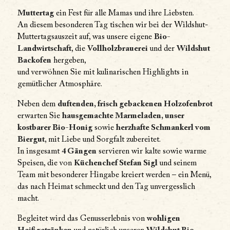
Muttertag
ein Fest für alle Mamas und ihre Liebsten.
An diesem besonderen Tag tischen wir bei der Wildshut-
Muttertagsauszeit auf, was unsere eigene
Bio-
Landwirtschaft
, die
Vollholzbrauerei
und der
Wildshut
Backofen
hergeben,
und verwöhnen Sie mit kulinarischen Highlights in
gemütlicher Atmosphäre.
Neben dem
duftenden, frisch gebackenen Holzofenbrot
erwarten Sie
hausgemachte Marmeladen, unser
kostbarer Bio-Honig
sowie
herzhafte Schmankerl vom
Biergut
, mit Liebe und Sorgfalt zubereitet.
In insgesamt
4 Gängen
servieren wir kalte sowie warme
Speisen, die von
Küchenchef Stefan Sigl
und seinem
Team mit besonderer Hingabe kreiert werden – ein Menü,
das nach Heimat schmeckt und den Tag unvergesslich
macht.
Begleitet wird das Genusserlebnis von
wohligen