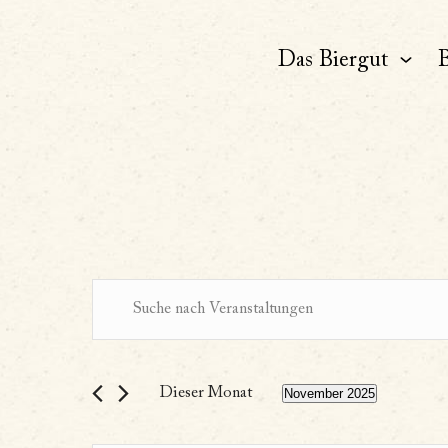
Das Biergut
B
Veranstaltu
Bitte
Schlüsselwort
eingeben.
Suche
Suche
Dieser Monat
November 2025
nach
Datum
Veranstaltungen
wählen.