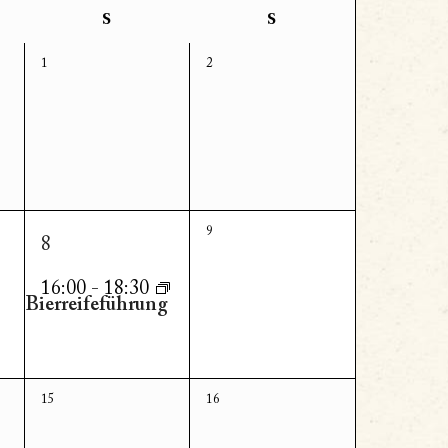
S
S
0
0
1
2
Veranstaltungen,
Veranstaltungen,
1
0
9
8
Veranstaltungen,
Veranstaltung,
16:00
-
18:30
Bierreifeführung
0
0
15
16
Veranstaltungen,
Veranstaltungen,