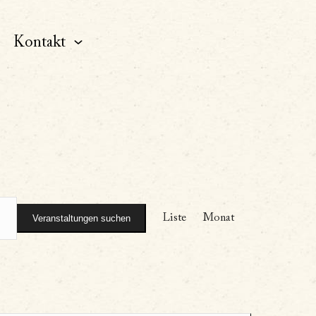
Kontakt
Veranstal
Liste
Monat
Veranstaltungen suchen
Ansichten
Navigatio