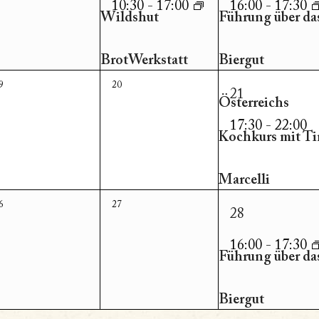
ung,
Veranstaltung,
Veranst
10:30
-
17:00
16:00
-
17:30
Wildshut
Führung über das
BrotWerkstatt
Biergut
1
0
9
20
21
Österreichs
eranstaltungen,
Veranstaltungen,
Veranst
17:30
-
22:00
Kochkurs mit Ti
Marcelli
1
0
6
27
28
eranstaltungen,
Veranstaltungen,
Veranst
16:00
-
17:30
Führung über das
Biergut