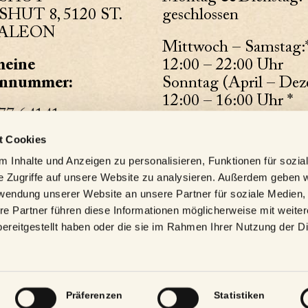
HUT 8, 5120 ST.
geschlossen
ALEON
Mittwoch – Samstag:
meine
12:00 – 22:00 Uhr
onnummer:
Sonntag (April – De
12:00 – 16:00 Uhr *
77 64141
durchgehend warme 
t Cookies
4 78 02 71 33
(letzte Bestellung 20
 Inhalte und Anzeigen zu personalisieren, Funktionen für sozia
(* Ausnahme: Wildshut
eine Mailadresse:
e Zugriffe auf unsere Website zu analysieren. Außerdem geben w
Auszeit – 1. Sonntag i
rwendung unserer Website an unsere Partner für soziale Medien
Monat ab 10 Uhr)
t@wildshut.at
re Partner führen diese Informationen möglicherweise mit weite
ereitgestellt haben oder die sie im Rahmen Ihrer Nutzung der D
Bürozeiten
Montag – Freitag: 9
Uhr
Präferenzen
Statistiken