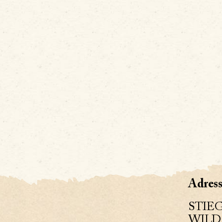
Adress
STIE
WILD