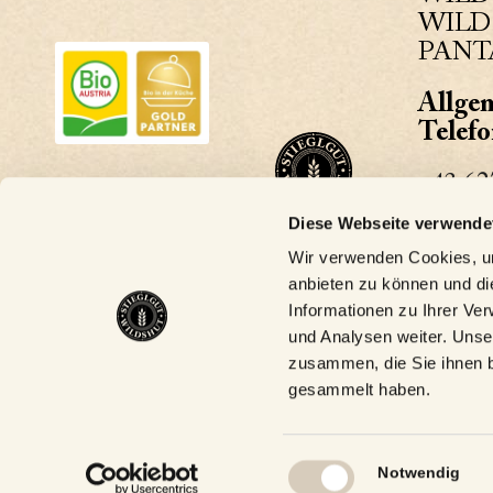
WILDS
PANT
Allge
Telef
+43 62
Diese Webseite verwende
+43 66
Wir verwenden Cookies, um
Allgem
anbieten zu können und di
Informationen zu Ihrer Ve
biergu
und Analysen weiter. Unse
zusammen, die Sie ihnen b
gesammelt haben.
Einwilligungsauswahl
Notwendig