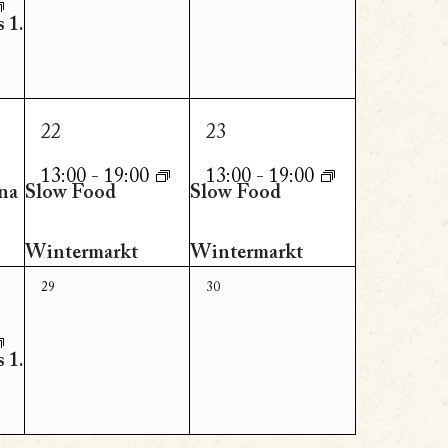
altung,
 1.
1
1
22
23
altung,
Veranstaltung,
Veranstaltung,
13:00
-
19:00
13:00
-
19:00
na
Slow Food
Slow Food
Wintermarkt
Wintermarkt
0
0
29
30
Veranstaltungen,
Veranstaltungen,
altung,
 1.