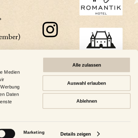
*
zember)
Küche
Alle zulassen
:30 Uhr)
le Medien
ir
m
Auswahl erlauben
, Werbung
ren Daten
Ablehnen
ienste
-17
Marketing
Details zeigen