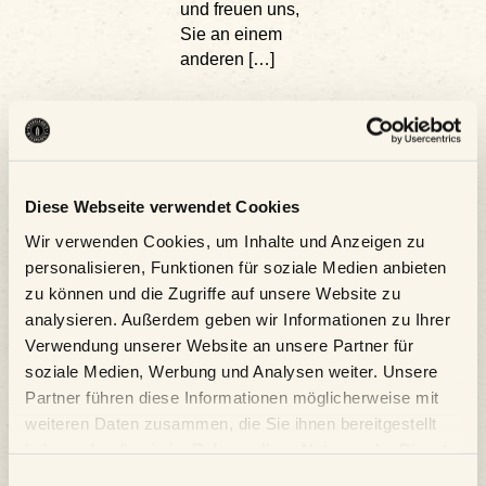
und freuen uns,
Sie an einem
anderen […]
29.08. |
Sa.
29
Konzertpicknick
mit der
Diese Webseite verwendet Cookies
Philharmonie
Wir verwenden Cookies, um Inhalte und Anzeigen zu
personalisieren, Funktionen für soziale Medien anbieten
Salzburg
zu können und die Zugriffe auf unsere Website zu
analysieren. Außerdem geben wir Informationen zu Ihrer
Wildshut
Verwendung unserer Website an unsere Partner für
Konzertpicknick
soziale Medien, Werbung und Analysen weiter. Unsere
mit der
Partner führen diese Informationen möglicherweise mit
Philharmonie
weiteren Daten zusammen, die Sie ihnen bereitgestellt
Salzburg
haben oder die sie im Rahmen Ihrer Nutzung der Dienste
gesammelt haben.
Einwilligungsauswahl