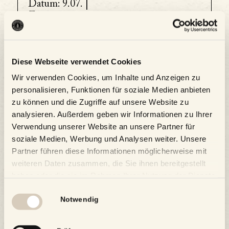
Datum:
9.07. |
Zeit:
18:00 - 22:00
Serien:
Diese Webseite verwendet Cookies
Wildshut Grill-Abend
Wir verwenden Cookies, um Inhalte und Anzeigen zu
personalisieren, Funktionen für soziale Medien anbieten
zu können und die Zugriffe auf unsere Website zu
analysieren. Außerdem geben wir Informationen zu Ihrer
Zum Kalender hinzufügen
Verwendung unserer Website an unsere Partner für
soziale Medien, Werbung und Analysen weiter. Unsere
Partner führen diese Informationen möglicherweise mit
weiteren Daten zusammen, die Sie ihnen bereitgestellt
haben oder die sie im Rahmen Ihrer Nutzung der Dienste
gesammelt haben.
Einwilligungsauswahl
Notwendig