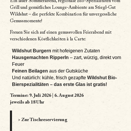
Ein lauer Sommerabend, regionale Bio-Spezialitäten vom
Grill und gemütliches Lounge-Ambiente am Stiegl-Gut
Wildshut – die perfekte Kombination für unvergessliche
Genussmomente!
Freuen Sie sich auf einen genussvollen Feierabend mit
verschiedenen Köstlichkeiten à la Carte:
Wildshut
Burgern
mit hofeigenen Zutaten
Hausgemachten
Ripperln
– zart, würzig, direkt vom
Feuer
Feinen Beilagen
aus der Gutsküche
Und natürlich: kühle, frisch gezapfte
Wildshut Bio-
Bierspezialitäten – das erste Glas ist gratis!
Termine: 9. Juli 2026 | 6. August 2026
jeweils ab 18 Uhr
>
Zur Tischreservierung