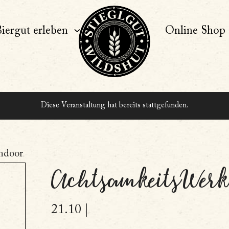
iergut erleben
Online Shop
Diese Veranstaltung hat bereits stattgefunden.
ndoor
AchtsamkeitsWerk
21.10 |