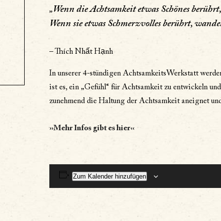
„Wenn die Achtsamkeit etwas Schönes berührt, 
Wenn sie etwas Schmerzvolles berührt, wandelt 
– Thích Nhất Hạnh
In unserer 4-stündigen AchtsamkeitsWerkstatt werden
ist es, ein „Gefühl“ für Achtsamkeit zu entwickeln u
zunehmend die Haltung der Achtsamkeit aneignet und 
››Mehr Infos gibt es hier‹‹
Zum Kalender hinzufügen