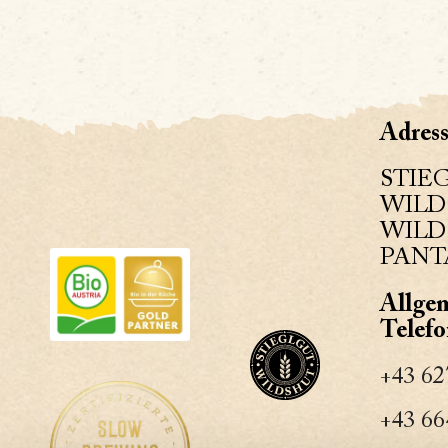
Adress
STIE
WILD
WILDS
PANT
Allge
Telef
+43 62
+43 66