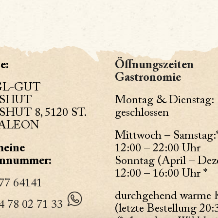
e:
Öffnungszeiten
Gastronomie
GL-GUT
SHUT
Montag & Dienstag:
HUT 8, 5120 ST.
geschlossen
ALEON
Mittwoch – Samstag:
meine
12:00 – 22:00 Uhr
onnummer:
Sonntag (April – De
12:00 – 16:00 Uhr *
77 64141
durchgehend warme 
4 78 02 71 33
(letzte Bestellung 20