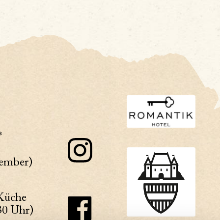
*
zember)
Küche
:30 Uhr)