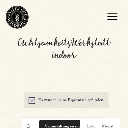
AchtsamkeitsWerkstatt
indoor
Es wurden keine Ergebnisse gefunden.
Hinweis
Veran
Veranstaltungen
Bitte
Veranstaltungen suchen
Liste
Monat