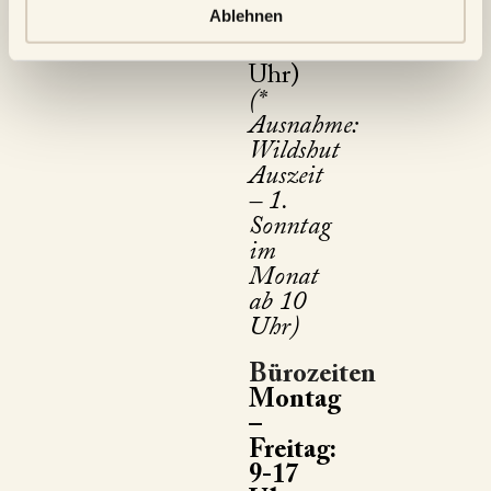
Ablehnen
Bestellung
biergut@wildshut.at
20:30
Uhr)
(*
Ausnahme:
Wildshut
Auszeit
– 1.
Sonntag
im
Monat
ab 10
Uhr)
Bürozeiten
Montag
–
Freitag:
9-17