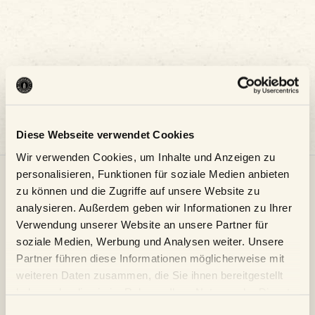
Diese Webseite verwendet Cookies
Wir verwenden Cookies, um Inhalte und Anzeigen zu
personalisieren, Funktionen für soziale Medien anbieten
zu können und die Zugriffe auf unsere Website zu
Adresse:
Öffnungszeiten
analysieren. Außerdem geben wir Informationen zu Ihrer
Gastronomie
Verwendung unserer Website an unsere Partner für
STIEGL-
soziale Medien, Werbung und Analysen weiter. Unsere
GUT
Montag
Partner führen diese Informationen möglicherweise mit
WILDSHUT
&
weiteren Daten zusammen, die Sie ihnen bereitgestellt
WILDSHUT
Dienstag:
8,
geschlossen
haben oder die sie im Rahmen Ihrer Nutzung der Dienste
5120
gesammelt haben.
Einwilligungsauswahl