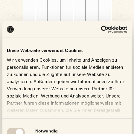
Veranstaltungen,
Veranstaltungen,
Veranstaltungen,
Veranstaltungen,
Veranstaltungen,
Veranstaltungen,
Veranstaltungen,
Diese Webseite verwendet Cookies
Kalender abonnieren
Wir verwenden Cookies, um Inhalte und Anzeigen zu
personalisieren, Funktionen für soziale Medien anbieten
zu können und die Zugriffe auf unsere Website zu
analysieren. Außerdem geben wir Informationen zu Ihrer
Verwendung unserer Website an unsere Partner für
soziale Medien, Werbung und Analysen weiter. Unsere
Partner führen diese Informationen möglicherweise mit
weiteren Daten zusammen, die Sie ihnen bereitgestellt
haben oder die sie im Rahmen Ihrer Nutzung der Dienste
gesammelt haben.
Einwilligungsauswahl
Notwendig