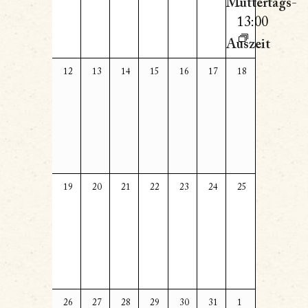
Muttertags-
-
13:00
Auszeit
0
0
0
0
0
0
0
12
13
14
15
16
17
18
Veranstaltungen,
Veranstaltungen,
Veranstaltungen,
Veranstaltungen,
Veranstaltungen,
Veranstaltungen,
Veranstaltungen,
0
0
0
0
0
0
0
19
20
21
22
23
24
25
Veranstaltungen,
Veranstaltungen,
Veranstaltungen,
Veranstaltungen,
Veranstaltungen,
Veranstaltungen,
Veranstaltungen,
0
0
0
0
0
0
0
26
27
28
29
30
31
1