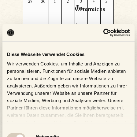
0
0
0
0
0
0
0
29
30
1
2
3
4
5
das
Veranstaltungen,
Veranstaltungen,
Veranstaltungen,
Veranstaltungen,
Veranstaltungen,
Veranstaltungen,
Veranstaltungen,
Österreichs
1.
Biergut
Diese Webseite verwendet Cookies
Österreichs
Kalender abonnieren
Wir verwenden Cookies, um Inhalte und Anzeigen zu
personalisieren, Funktionen für soziale Medien anbieten
zu können und die Zugriffe auf unsere Website zu
analysieren. Außerdem geben wir Informationen zu Ihrer
Verwendung unserer Website an unsere Partner für
soziale Medien, Werbung und Analysen weiter. Unsere
Partner führen diese Informationen möglicherweise mit
weiteren Daten zusammen, die Sie ihnen bereitgestellt
haben oder die sie im Rahmen Ihrer Nutzung der Dienste
gesammelt haben.
Einwilligungsauswahl
Notwendig