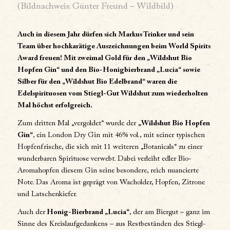
(Bildnachweis: Günter Freund – Wildbild)
Auch in diesem Jahr dürfen sich Markus Trinker und sein
Team über hochkarätige Auszeichnungen beim World Spirits
Award freuen! Mit zweimal Gold für den „Wildshut Bio
Hopfen Gin“ und den Bio-Honigbierbrand „Lucia“ sowie
Silber für den „Wildshut Bio Edelbrand“ waren die
Edelspirituosen vom Stiegl-Gut Wildshut zum wiederholten
Mal höchst erfolgreich.
Zum dritten Mal „vergoldet“ wurde der
„Wildshut Bio Hopfen
Gin“
, ein London Dry Gin mit 46% vol., mit seiner typischen
Hopfenfrische, die sich mit 11 weiteren „Botanicals“ zu einer
wunderbaren Spirituose verwebt. Dabei verleiht edler Bio-
Aromahopfen diesem Gin seine besondere, reich nuancierte
Note. Das Aroma ist geprägt von Wacholder, Hopfen, Zitrone
und Latschenkiefer.
Auch der
Honig-Bierbrand „Lucia“
, der am Biergut – ganz im
Sinne des Kreislaufgedankens – aus Restbeständen des Stiegl-