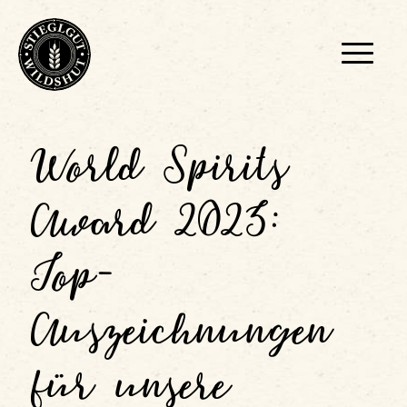
World Spirits
Award 2023:
Top-
Auszeichnungen
für unsere