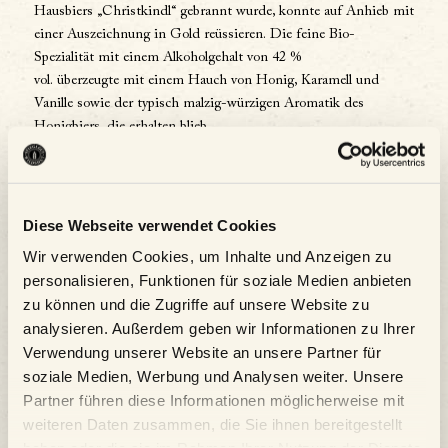
Hausbiers „Christkindl“ gebrannt wurde, konnte auf Anhieb mit
einer Auszeichnung in Gold reüssieren. Die feine Bio-
Spezialität mit einem Alkoholgehalt von 42 %
vol. überzeugte mit einem Hauch von Honig, Karamell und
Vanille sowie der typisch malzig-würzigen Aromatik des
Honigbiers, die erhalten blieb.
Ebenfalls erneut top-platziert ist der
„Wildshut Bio
Edelbrand“
, gebrannt aus dem Urgetreide-Bier „Wildshut
Sortenspiel“. Die Bio-Spezialität mit 40% vol. Alkohol punktete
Diese Webseite verwendet Cookies
mit seinem Zusammenspiel von dezenten Malznoten mit
fruchtigen, obergärigen Hefetönen, seinen vielschichtigen
Wir verwenden Cookies, um Inhalte und Anzeigen zu
Aromen und einem anhaltenden, weichen und runden
personalisieren, Funktionen für soziale Medien anbieten
Geschmackserlebnis.
zu können und die Zugriffe auf unsere Website zu
analysieren. Außerdem geben wir Informationen zu Ihrer
Der international besetzte Wettbewerb
World Spirits Award
gilt
Verwendung unserer Website an unsere Partner für
bei Spirituosen-Fans und -ProduzentInnen als die inoffizielle
soziale Medien, Werbung und Analysen weiter. Unsere
Weltmeisterschaft der Branche. Auch in diesem Jahr
Partner führen diese Informationen möglicherweise mit
verzeichnete man wieder zahlreiche Einreichungen: insgesamt
weiteren Daten zusammen, die Sie ihnen bereitgestellt
nahmen 77 Destillerien aus 15 Nationen mit 304 Spirits teil,