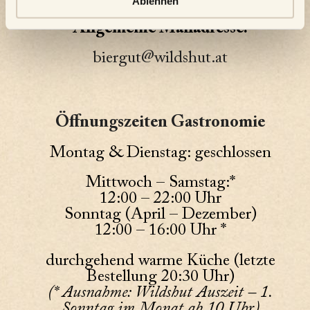
Ablehnen
Allgemeine Mailadresse:
biergut@wildshut.at
Öffnungszeiten Gastronomie
Montag & Dienstag: geschlossen
Mittwoch – Samstag:*
12:00 – 22:00 Uhr
Sonntag (April – Dezember)
12:00 – 16:00 Uhr *
durchgehend warme Küche (letzte
Bestellung 20:30 Uhr)
(* Ausnahme: Wildshut Auszeit – 1.
Sonntag im Monat ab 10 Uhr)