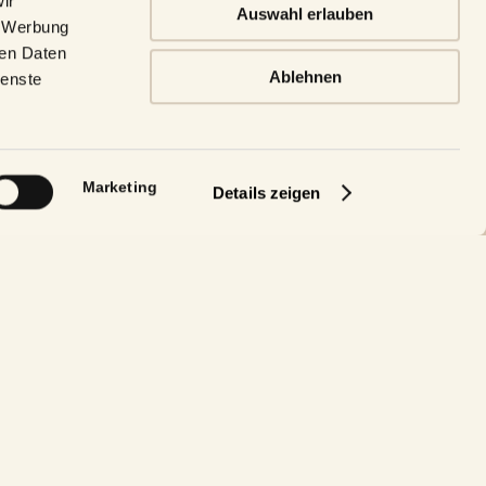
ir
Auswahl erlauben
, Werbung
ren Daten
Küche
Ablehnen
ienste
30 Uhr)
m
Marketing
Details zeigen
17