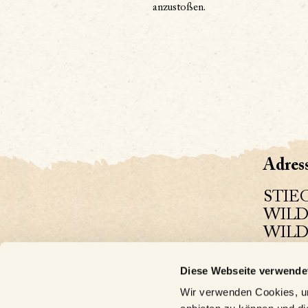
anzustoßen.
Adress
STIE
WIL
WILDS
PAN
Diese Webseite verwende
Allge
Wir verwenden Cookies, um
Telef