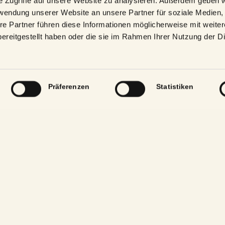
e Zugriffe auf unsere Website zu analysieren. Außerdem geben w
12:00 – 16:00 Uhr *
rwendung unserer Website an unsere Partner für soziale Medien
277 64141
re Partner führen diese Informationen möglicherweise mit weite
durchgehend warme 
ereitgestellt haben oder die sie im Rahmen Ihrer Nutzung der D
4 78 02 71 33
(letzte Bestellung 20:
(* Ausnahme: Wildshut
meine Mailadresse:
Auszeit – 1. Sonntag i
Monat ab 10 Uhr)
t@wildshut.at
Präferenzen
Statistiken
Bürozeiten
Montag – Freitag: 9-
Uhr