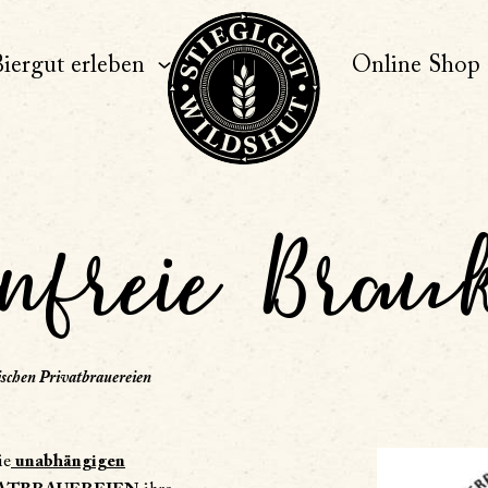
iergut erleben
Online Shop
rnfreie Brau
ischen Privatbrauereien
ie
unabhängigen