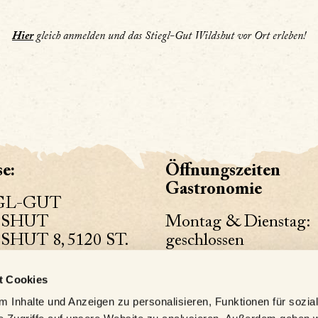
Hier
gleich anmelden und das Stiegl-Gut Wildshut vor Ort erleben!
e:
Öffnungszeiten
Gastronomie
GL-GUT
DSHUT
Montag & Dienstag:
HUT 8, 5120 ST.
geschlossen
TALEON
Mittwoch – Samstag:
t Cookies
meine
12:00 – 22:00 Uhr
 Inhalte und Anzeigen zu personalisieren, Funktionen für sozia
onnummer:
Sonntag (April – Dez