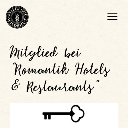
Mitglied bei
“
Romantik Hotels
&
Restaurants
”