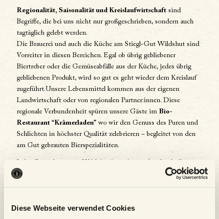
Regionalität, Saisonalität und Kreislaufwirtschaft
sind
Begriffe, die bei uns nicht nur großgeschrieben, sondern auch
tagtäglich gelebt werden.
Die Brauerei und auch die Küche am Stiegl-Gut Wildshut sind
Vorreiter in diesen Bereichen. Egal ob übrig gebliebener
Biertreber oder die Gemüseabfälle aus der Küche, jedes übrig
gebliebenen Produkt, wird so gut es geht wieder dem Kreislauf
zugeführt.Unsere Lebensmittel kommen aus der eigenen
Landwirtschaft oder von regionalen Partner:innen. Diese
regionale Verbundenheit spüren unsere Gäste im
Bio-
Restaurant “Kråmerladen”
wo wir den Genuss des Puren und
Schlichten in höchster Qualität zelebrieren – begleitet von den
am Gut gebrauten Bierspezialitäten.
Jeder Gast, der uns in Wildshut besucht, wird individuell
empfangen, um das Gefühl von
zu-Hause-ankommen
zu
vermitteln. Das Wichtigste dabei: Wir sind authentisch und
begegnen unseren Gästen auf Augenhöhe, mit
Offenheit
und
Diese Webseite verwendet Cookies
Wertschätzung
.
Das macht uns am Stiegl-Gut Wildshut aus und deshalb passt