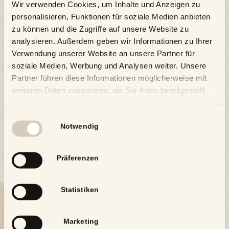
Wir verwenden Cookies, um Inhalte und Anzeigen zu
unserer Gästehaus auch wunderbar in das Konzept der
personalisieren, Funktionen für soziale Medien anbieten
Romantikhotels.
zu können und die Zugriffe auf unsere Website zu
analysieren. Außerdem geben wir Informationen zu Ihrer
>> Hier geht’s zu unserer Seite <<
Verwendung unserer Website an unsere Partner für
soziale Medien, Werbung und Analysen weiter. Unsere
Partner führen diese Informationen möglicherweise mit
weiteren Daten zusammen, die Sie ihnen bereitgestellt
haben oder die sie im Rahmen Ihrer Nutzung der Dienste
gesammelt haben.
Einwilligungsauswahl
Notwendig
Präferenzen
Statistiken
Marketing