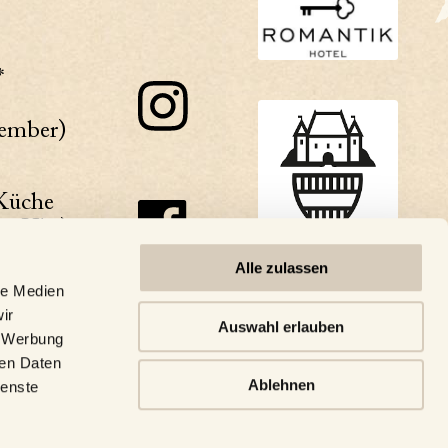
*
zember)
Küche
:30 Uhr)
Alle zulassen
m
le Medien
ir
Auswahl erlauben
, Werbung
ren Daten
-17
Ablehnen
ienste