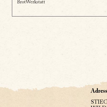
BrotWerkstatt
Adress
STIE