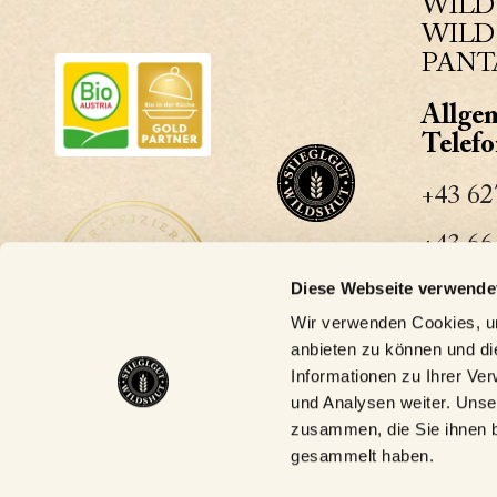
WILD
WILDS
PANT
Allge
Telef
+43 62
+43 66
Diese Webseite verwende
Allgem
Wir verwenden Cookies, um
biergu
anbieten zu können und di
Informationen zu Ihrer Ve
und Analysen weiter. Unse
zusammen, die Sie ihnen b
gesammelt haben.