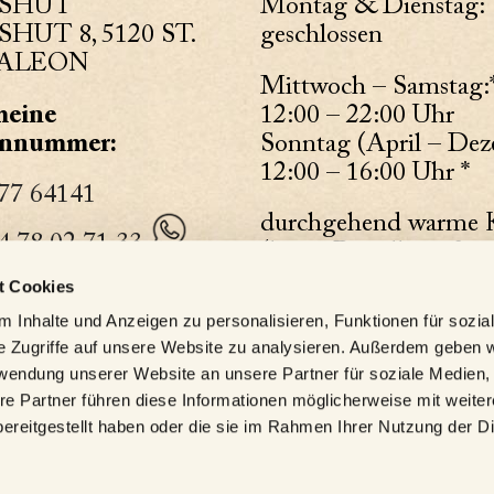
SHUT
Montag & Dienstag:
HUT 8, 5120 ST.
geschlossen
ALEON
Mittwoch – Samstag:
meine
12:00 – 22:00 Uhr
onnummer:
Sonntag (April – De
12:00 – 16:00 Uhr *
77 64141
durchgehend warme 
4 78 02 71 33
(letzte Bestellung 20
(* Ausnahme: Wildshut
t Cookies
eine Mailadresse:
Auszeit – 1. Sonntag i
 Inhalte und Anzeigen zu personalisieren, Funktionen für sozia
Monat ab 10 Uhr)
t@wildshut.at
e Zugriffe auf unsere Website zu analysieren. Außerdem geben w
rwendung unserer Website an unsere Partner für soziale Medien
Bürozeiten
re Partner führen diese Informationen möglicherweise mit weite
Montag – Freitag: 9
ereitgestellt haben oder die sie im Rahmen Ihrer Nutzung der D
Uhr