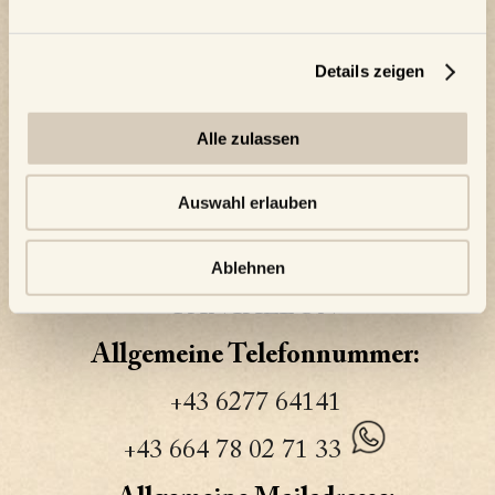
Details zeigen
Alle zulassen
Auswahl erlauben
Adresse:
STIEGL-GUT WILDSHUT
Ablehnen
WILDSHUT 8, 5120 ST.
PANTALEON
Allgemeine Telefonnummer:
+43 6277 64141
+43 664 78 02 71 33