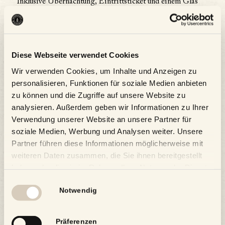
Inklusive Übernachtung, Eintrittsticket und einem Glas
Perlage zur Begrüßung.
ab 265,00 EUR
ZUR BUCHUNG
Diese Webseite verwendet Cookies
Hinweis zum Parken:
Wir verwenden Cookies, um Inhalte und Anzeigen zu
Parken können Sie bei dieser Veranstaltung ausschließlich
personalisieren, Funktionen für soziale Medien anbieten
bei der Mehrzweckhalle in Riedersbach (Weihartsstraße
zu können und die Zugriffe auf unsere Website zu
35, 5120 St. Pantaleon) von dort fährt ab 17:30 Uhr ein
analysieren. Außerdem geben wir Informationen zu Ihrer
kostenloser Shuttle zum Stiegl-Gut Wildshut.
Verwendung unserer Website an unsere Partner für
Der letzte Shuttle Bus fährt um 22 Uhr am Biergut ab.
soziale Medien, Werbung und Analysen weiter. Unsere
Partner führen diese Informationen möglicherweise mit
weiteren Daten zusammen, die Sie ihnen bereitgestellt
Details
haben oder die sie im Rahmen Ihrer Nutzung der Dienste
gesammelt haben.
Einwilligungsauswahl
Datum:
26.08 |
Notwendig
Zeit:
19:00 - 21:00
Präferenzen