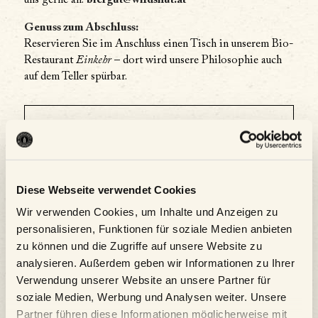
uns gerne an:
biergut@wildshut.at
Genuss zum Abschluss:
Reservieren Sie im Anschluss einen Tisch in unserem Bio-
Restaurant
Einkehr
– dort wird unsere Philosophie auch
auf dem Teller spürbar.
Details
Datum:
14.08. |
Zeit:
Diese Webseite verwendet Cookies
16:00 - 17:30
Wir verwenden Cookies, um Inhalte und Anzeigen zu
personalisieren, Funktionen für soziale Medien anbieten
Serien:
zu können und die Zugriffe auf unsere Website zu
Führung über das 1. Biergut
analysieren. Außerdem geben wir Informationen zu Ihrer
Österreichs
Verwendung unserer Website an unsere Partner für
soziale Medien, Werbung und Analysen weiter. Unsere
Partner führen diese Informationen möglicherweise mit