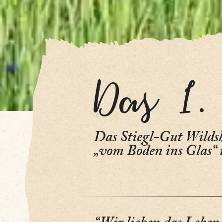
Das 1.
Das Stiegl-Gut Wildshu
Startseite
„vom Boden ins Glas“ 