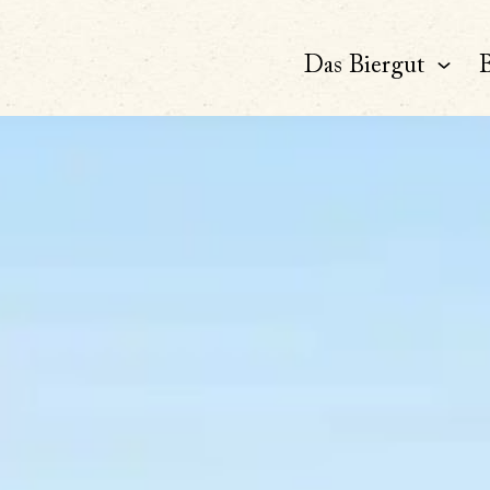
Das Biergut
B