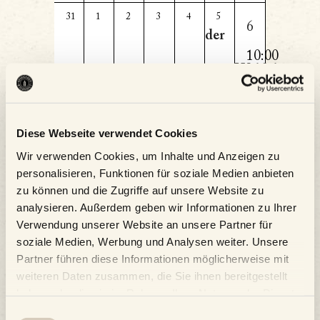
1
0
0
0
0
0
0
31
1
2
3
4
5
6
Veranstaltungen,
Veranstaltungen,
Veranstaltungen,
Veranstaltungen,
Veranstaltungen,
Veranstaltungen,
der
Verans
10:00
Wildshut
-
Philharmonie
14:00
Auszeit
Salzburg
Diese Webseite verwendet Cookies
(Brunch)
Wir verwenden Cookies, um Inhalte und Anzeigen zu
Kalender abonnieren
personalisieren, Funktionen für soziale Medien anbieten
zu können und die Zugriffe auf unsere Website zu
analysieren. Außerdem geben wir Informationen zu Ihrer
Verwendung unserer Website an unsere Partner für
soziale Medien, Werbung und Analysen weiter. Unsere
Partner führen diese Informationen möglicherweise mit
weiteren Daten zusammen, die Sie ihnen bereitgestellt
haben oder die sie im Rahmen Ihrer Nutzung der Dienste
gesammelt haben.
Einwilligungsauswahl