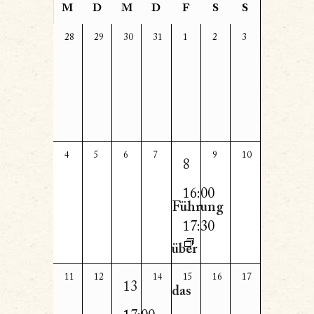
Kalender
M
D
M
D
F
S
S
Navigation
von
0
0
0
0
0
0
0
28
29
30
31
1
2
3
Veranstaltungen,
Veranstaltungen,
Veranstaltungen,
Veranstaltungen,
Veranstaltungen,
Veranstaltungen,
Veranstaltungen,
Veranstaltungen
1
0
0
0
0
0
0
4
5
6
7
9
10
8
Veranstaltungen,
Veranstaltungen,
Veranstaltungen,
Veranstaltungen,
Veranstaltungen,
Veranstaltungen,
Veranstalt
16:00
Führung
-
17:30
über
1
0
0
0
0
0
0
11
12
14
15
16
17
13
das
Veranstaltungen,
Veranstaltungen,
Veranstaltungen,
Veranstaltungen,
Veranstaltungen,
Veranstaltungen,