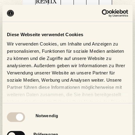
REMIX
der
2.0
Kalender abonnieren
Philharmonie
Diese Webseite verwendet Cookies
mit
Wir verwenden Cookies, um Inhalte und Anzeigen zu
Salzburg
personalisieren, Funktionen für soziale Medien anbieten
Philipp
zu können und die Zugriffe auf unsere Website zu
analysieren. Außerdem geben wir Informationen zu Ihrer
Verwendung unserer Website an unsere Partner für
Hochmair
soziale Medien, Werbung und Analysen weiter. Unsere
Partner führen diese Informationen möglicherweise mit
weiteren Daten zusammen, die Sie ihnen bereitgestellt
haben oder die sie im Rahmen Ihrer Nutzung der Dienste
gesammelt haben.
Einwilligungsauswahl
Notwendig
Präferenzen