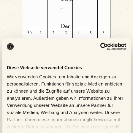
06-
–
26
Der
0
0
0
0
0
0
0
30
1
2
3
4
5
6
Veranstaltungen,
Veranstaltungen,
Veranstaltungen,
Veranstaltungen,
Veranstaltungen,
Veranstaltungen,
Veranstaltungen,
Wildshut
Grillabend
Diese Webseite verwendet Cookies
Wir verwenden Cookies, um Inhalte und Anzeigen zu
personalisieren, Funktionen für soziale Medien anbieten
zu können und die Zugriffe auf unsere Website zu
Kalender abonnieren
analysieren. Außerdem geben wir Informationen zu Ihrer
Verwendung unserer Website an unsere Partner für
soziale Medien, Werbung und Analysen weiter. Unsere
Partner führen diese Informationen möglicherweise mit
weiteren Daten zusammen, die Sie ihnen bereitgestellt